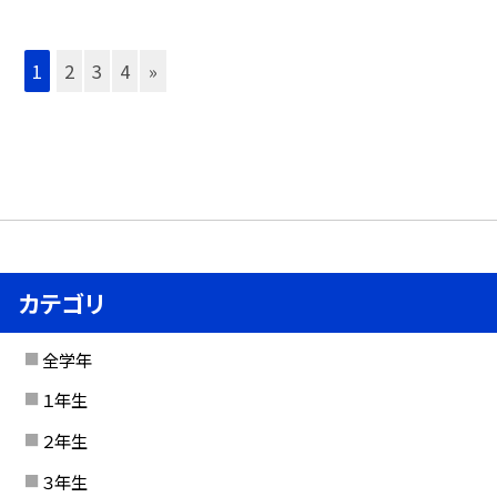
1
2
3
4
»
カテゴリ
全学年
１年生
２年生
３年生