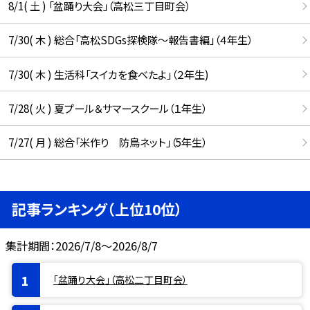
8/1( 土 ) 「盆踊り大会」（高松三丁目町会）
7/30( 木 ) 総合「高松SDGs探検隊〜報告書編」（４年生）
7/30( 木 ) 生活科「スイカを食べたよ」（２年生)
7/28( 火 ) 夏プール＆サマースクール（１年生）
7/27( 月 ) 総合「米作り 防鳥ネット」（5年生）
記事ランキング（上位10位）
集計期間：2026/7/8～2026/8/7
「盆踊り大会」（高松二丁目町会）