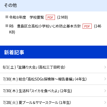
その他
令和８年度 学校要覧
(2 MB)
PDF
R8 豊島区立高松小学校いじめ防止基本方針
(146
PDF
KB)
新着記事
8/1( 土 ) 「盆踊り大会」（高松三丁目町会）
7/30( 木 ) 総合「高松SDGs探検隊〜報告書編」（４年生）
7/30( 木 ) 生活科「スイカを食べたよ」（２年生)
7/28( 火 ) 夏プール＆サマースクール（１年生）