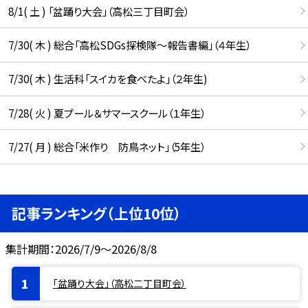
8/1( 土 ) 「盆踊り大会」（高松三丁目町会）
7/30( 木 ) 総合「高松SDGs探検隊〜報告書編」（４年生）
7/30( 木 ) 生活科「スイカを食べたよ」（２年生)
7/28( 火 ) 夏プール＆サマースクール（１年生）
7/27( 月 ) 総合「米作り 防鳥ネット」（5年生）
記事ランキング（上位10位）
集計期間：2026/7/9～2026/8/8
「盆踊り大会」（高松二丁目町会）