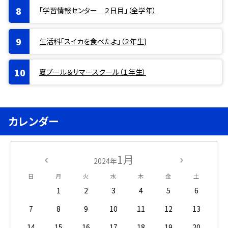
「学習情報センター ２日目」（全学年）
生活科「スイカを食べたよ」（２年生)
夏プール＆サマースクール（１年生）
カレンダー
1月
2024年
日
月
火
水
木
金
土
1
2
3
4
5
6
7
8
9
10
11
12
13
14
15
16
17
18
19
20