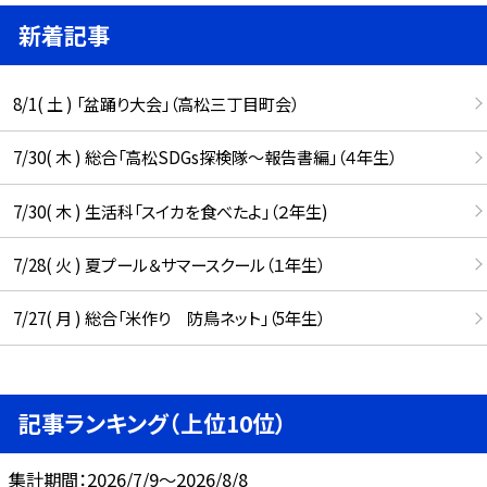
新着記事
8/1( 土 ) 「盆踊り大会」（高松三丁目町会）
7/30( 木 ) 総合「高松SDGs探検隊〜報告書編」（４年生）
7/30( 木 ) 生活科「スイカを食べたよ」（２年生)
7/28( 火 ) 夏プール＆サマースクール（１年生）
7/27( 月 ) 総合「米作り 防鳥ネット」（5年生）
記事ランキング（上位10位）
集計期間：2026/7/9～2026/8/8