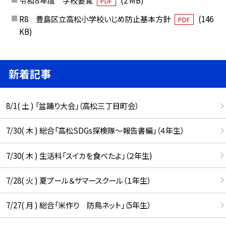
令和８年度 学校要覧
(2 MB)
PDF
R8 豊島区立高松小学校いじめ防止基本方針
(146
PDF
KB)
新着記事
8/1( 土 ) 「盆踊り大会」（高松三丁目町会）
7/30( 木 ) 総合「高松SDGs探検隊〜報告書編」（４年生）
7/30( 木 ) 生活科「スイカを食べたよ」（２年生)
7/28( 火 ) 夏プール＆サマースクール（１年生）
7/27( 月 ) 総合「米作り 防鳥ネット」（5年生）