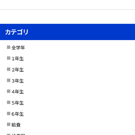
カテゴリ
全学年
１年生
２年生
３年生
４年生
５年生
６年生
給食