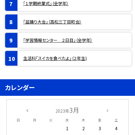
「１学期終業式」（全学年）
「盆踊り大会」（高松三丁目町会）
「学習情報センター ２日目」（全学年）
生活科「スイカを食べたよ」（２年生)
カレンダー
3月
2023年
日
月
火
水
木
金
土
1
2
3
4