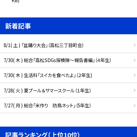
新着記事
8/1( 土 ) 「盆踊り大会」（高松三丁目町会）
7/30( 木 ) 総合「高松SDGs探検隊〜報告書編」（４年生）
7/30( 木 ) 生活科「スイカを食べたよ」（２年生)
7/28( 火 ) 夏プール＆サマースクール（１年生）
7/27( 月 ) 総合「米作り 防鳥ネット」（5年生）
記事ランキング（上位10位）