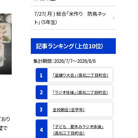
7/27( 月 ) 総合「米作り 防鳥ネッ
ト」（5年生）
記事ランキング（上位10位）
集計期間：2026/7/7～2026/8/6
「盆踊り大会」（高松二丁目町会）
「ラジオ体操」（高松二丁目町会）
全校朝会（全学年）
どおり
「子ども 夏休みラジオ体操」
璧で
（高松三丁目町会）