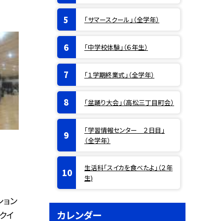
「サマースクール」（全学年）
「中学校体験」（６年生）
「１学期終業式」（全学年）
「盆踊り大会」（高松三丁目町会）
「学習情報センター ２日目」
（全学年）
生活科「スイカを食べたよ」（２年
生)
ション
カレンダー
クイ