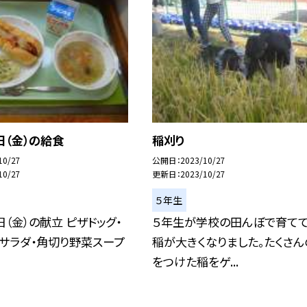
日（金）の給食
稲刈り
10/27
公開日
2023/10/27
10/27
更新日
2023/10/27
５年生
日（金）の献立 ピザドッグ・
５年生が学校の田んぼで育て
サラダ・角切り野菜スープ
稲が大きくなりました。たくさん
をつけた稲をゲ...