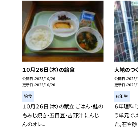
１０月２６日（木）の給食
大地のつ
公開日
2023/10/26
公開日
2023/
更新日
2023/10/26
更新日
2023/
給食
６年生
１０月２６日（木）の献立 ごはん・鮭の
６年理科「
もみじ焼き・五目豆・吉野汁 にんじ
う単元で
んのオレ...
た。石や砂は