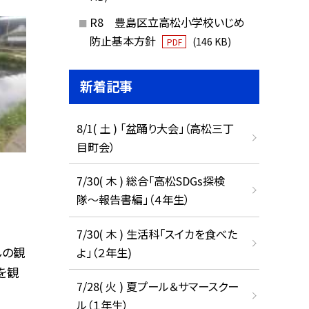
R8 豊島区立高松小学校いじめ
防止基本方針
(146 KB)
PDF
新着記事
8/1( 土 ) 「盆踊り大会」（高松三丁
目町会）
7/30( 木 ) 総合「高松SDGs探検
隊〜報告書編」（４年生）
7/30( 木 ) 生活科「スイカを食べた
んの観
よ」（２年生)
を観
7/28( 火 ) 夏プール＆サマースクー
ル（１年生）