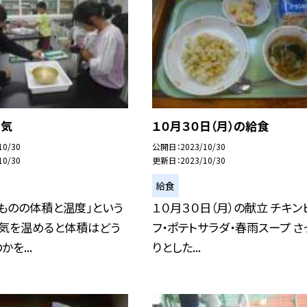
空気
１０月３０日（月）の給食
10/30
公開日
2023/10/30
10/30
更新日
2023/10/30
給食
ものの体積と温度」という
１０月３０日（月）の献立 チキン
空気を温めると体積はどう
フ・ポテトサラダ・春雨スープ さ
を...
りとした...