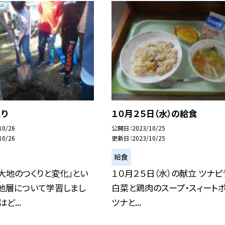
くり
１０月２５日（水）の給食
10/26
公開日
2023/10/25
10/26
更新日
2023/10/25
給食
大地のつくりと変化」とい
１０月２５日（水）の献立 ツナピ
、地層について学習しまし
白菜と鶏肉のスープ・スィートポ
ど...
ツナと...