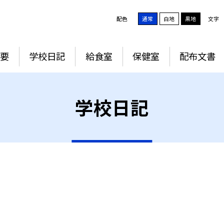
配色
通常
白地
黒地
文字
要
学校日記
給食室
保健室
配布文書
学校日記