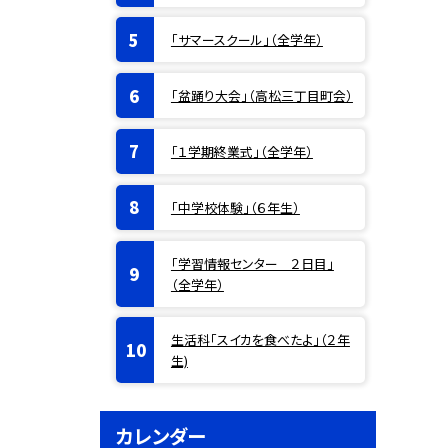
「サマースクール」（全学年）
「盆踊り大会」（高松三丁目町会）
「１学期終業式」（全学年）
「中学校体験」（６年生）
「学習情報センター ２日目」
（全学年）
生活科「スイカを食べたよ」（２年
生)
カレンダー