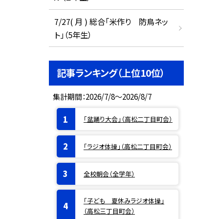
7/27( 月 ) 総合「米作り 防鳥ネッ
ト」（5年生）
記事ランキング（上位10位）
集計期間：2026/7/8～2026/8/7
「盆踊り大会」（高松二丁目町会）
「ラジオ体操」（高松二丁目町会）
全校朝会（全学年）
「子ども 夏休みラジオ体操」
（高松三丁目町会）