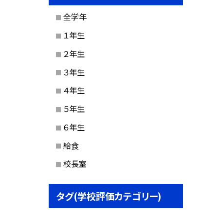
全学年
１年生
２年生
３年生
４年生
５年生
６年生
給食
校長室
タグ(学校評価カテゴリー)