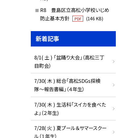
R8 豊島区立高松小学校いじめ
防止基本方針
(146 KB)
PDF
新着記事
8/1( 土 ) 「盆踊り大会」（高松三丁
目町会）
7/30( 木 ) 総合「高松SDGs探検
隊〜報告書編」（４年生）
7/30( 木 ) 生活科「スイカを食べた
よ」（２年生)
7/28( 火 ) 夏プール＆サマースクー
ル（１年生）