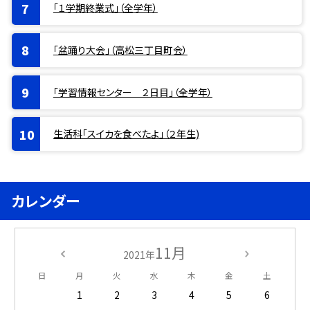
「１学期終業式」（全学年）
「盆踊り大会」（高松三丁目町会）
「学習情報センター ２日目」（全学年）
生活科「スイカを食べたよ」（２年生)
カレンダー
11月
2021年
日
月
火
水
木
金
土
1
2
3
4
5
6