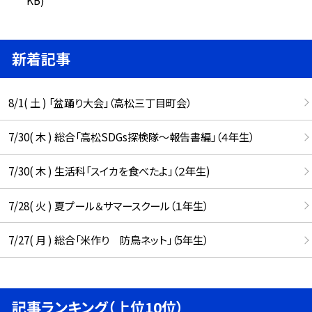
新着記事
8/1( 土 ) 「盆踊り大会」（高松三丁目町会）
7/30( 木 ) 総合「高松SDGs探検隊〜報告書編」（４年生）
7/30( 木 ) 生活科「スイカを食べたよ」（２年生)
7/28( 火 ) 夏プール＆サマースクール（１年生）
7/27( 月 ) 総合「米作り 防鳥ネット」（5年生）
記事ランキング（上位10位）