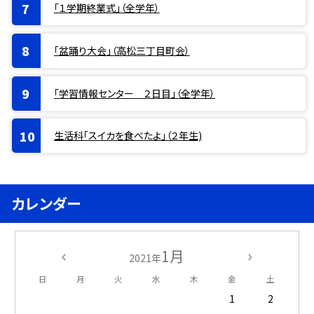
「１学期終業式」（全学年）
「盆踊り大会」（高松三丁目町会）
「学習情報センター ２日目」（全学年）
生活科「スイカを食べたよ」（２年生)
カレンダー
1月
2021年
日
月
火
水
木
金
土
1
2