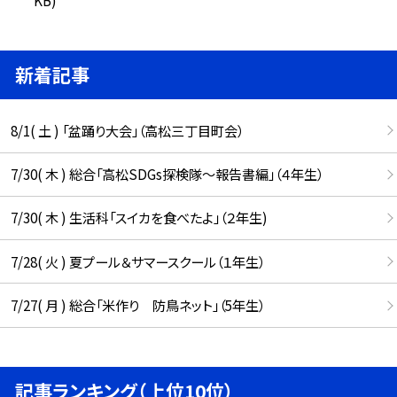
新着記事
8/1( 土 ) 「盆踊り大会」（高松三丁目町会）
7/30( 木 ) 総合「高松SDGs探検隊〜報告書編」（４年生）
7/30( 木 ) 生活科「スイカを食べたよ」（２年生)
7/28( 火 ) 夏プール＆サマースクール（１年生）
7/27( 月 ) 総合「米作り 防鳥ネット」（5年生）
記事ランキング（上位10位）