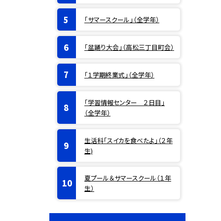
「サマースクール」（全学年）
「盆踊り大会」（高松三丁目町会）
「１学期終業式」（全学年）
「学習情報センター ２日目」
（全学年）
生活科「スイカを食べたよ」（２年
生)
夏プール＆サマースクール（１年
生）