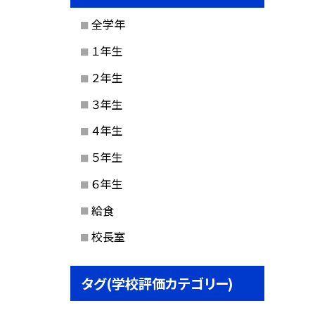
全学年
１年生
２年生
３年生
４年生
５年生
６年生
給食
校長室
タグ(学校評価カテゴリー)