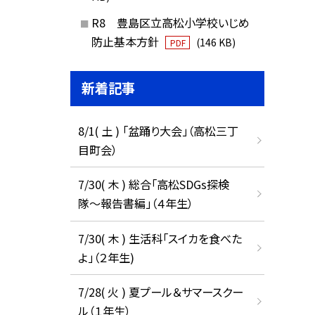
R8 豊島区立高松小学校いじめ
防止基本方針
(146 KB)
PDF
新着記事
8/1( 土 ) 「盆踊り大会」（高松三丁
目町会）
7/30( 木 ) 総合「高松SDGs探検
隊〜報告書編」（４年生）
7/30( 木 ) 生活科「スイカを食べた
よ」（２年生)
7/28( 火 ) 夏プール＆サマースクー
ル（１年生）