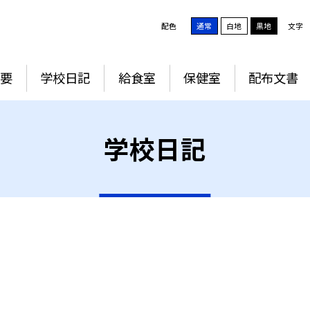
配色
通常
白地
黒地
文字
要
学校日記
給食室
保健室
配布文書
学校日記