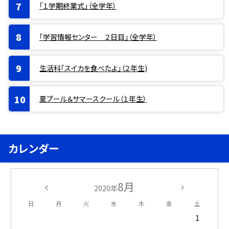
「１学期終業式」（全学年）
「学習情報センター ２日目」（全学年）
生活科「スイカを食べたよ」（２年生)
夏プール＆サマースクール（１年生）
カレンダー
8月
2020年
日
月
火
水
木
金
土
1