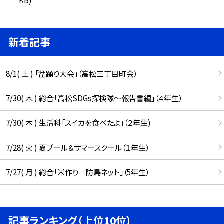
新着記事
8/1( 土 ) 「盆踊り大会」（高松三丁目町会）
7/30( 木 ) 総合「高松SDGs探検隊〜報告書編」（４年生）
7/30( 木 ) 生活科「スイカを食べたよ」（２年生)
7/28( 火 ) 夏プール＆サマースクール（１年生）
7/27( 月 ) 総合「米作り 防鳥ネット」（5年生）
記事ランキング（上位10位）