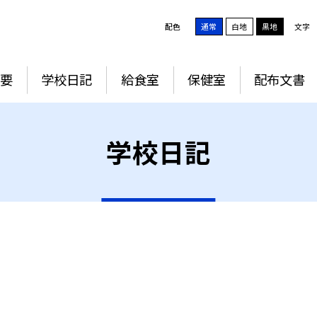
配色
通常
白地
黒地
文字
要
学校日記
給食室
保健室
配布文書
学校日記