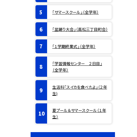
「サマースクール」（全学年）
「盆踊り大会」（高松三丁目町会）
「１学期終業式」（全学年）
「学習情報センター ２日目」
（全学年）
生活科「スイカを食べたよ」（２年
生)
夏プール＆サマースクール（１年
生）