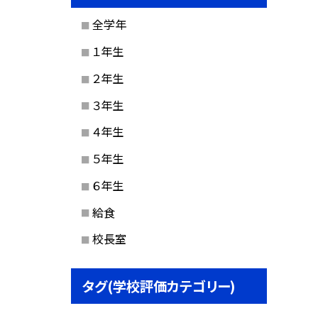
全学年
１年生
２年生
３年生
４年生
５年生
６年生
給食
校長室
タグ(学校評価カテゴリー)