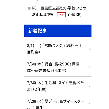
R8 豊島区立高松小学校いじめ
防止基本方針
(146 KB)
PDF
新着記事
8/1( 土 ) 「盆踊り大会」（高松三丁
目町会）
7/30( 木 ) 総合「高松SDGs探検
隊〜報告書編」（４年生）
7/30( 木 ) 生活科「スイカを食べた
よ」（２年生)
7/28( 火 ) 夏プール＆サマースクー
ル（１年生）