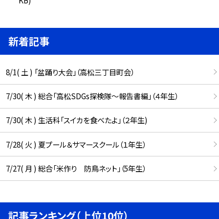
新着記事
8/1( 土 ) 「盆踊り大会」（高松三丁目町会）
7/30( 木 ) 総合「高松SDGs探検隊〜報告書編」（４年生）
7/30( 木 ) 生活科「スイカを食べたよ」（２年生)
7/28( 火 ) 夏プール＆サマースクール（１年生）
7/27( 月 ) 総合「米作り 防鳥ネット」（5年生）
記事ランキング（上位10位）