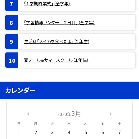
「１学期終業式」（全学年）
「学習情報センター ２日目」（全学年）
生活科「スイカを食べたよ」（２年生)
夏プール＆サマースクール（１年生）
カレンダー
3月
2020年
日
月
火
水
木
金
土
1
2
3
4
5
6
7