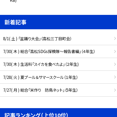
新着記事
8/1( 土 ) 「盆踊り大会」（高松三丁目町会）
7/30( 木 ) 総合「高松SDGs探検隊〜報告書編」（４年生）
7/30( 木 ) 生活科「スイカを食べたよ」（２年生)
7/28( 火 ) 夏プール＆サマースクール（１年生）
7/27( 月 ) 総合「米作り 防鳥ネット」（5年生）
記事ランキング（上位10位）