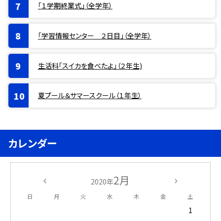
「１学期終業式」（全学年）
「学習情報センター ２日目」（全学年）
生活科「スイカを食べたよ」（２年生)
夏プール＆サマースクール（１年生）
カレンダー
2月
2020年
日
月
火
水
木
金
土
1