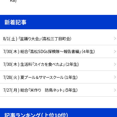
新着記事
8/1( 土 ) 「盆踊り大会」（高松三丁目町会）
7/30( 木 ) 総合「高松SDGs探検隊〜報告書編」（４年生）
7/30( 木 ) 生活科「スイカを食べたよ」（２年生)
7/28( 火 ) 夏プール＆サマースクール（１年生）
7/27( 月 ) 総合「米作り 防鳥ネット」（5年生）
記事ランキング（上位10位）