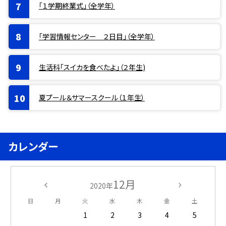
「１学期終業式」（全学年）
「学習情報センター ２日目」（全学年）
生活科「スイカを食べたよ」（２年生)
夏プール＆サマースクール（１年生）
カレンダー
12月
2020年
日
月
火
水
木
金
土
1
2
3
4
5