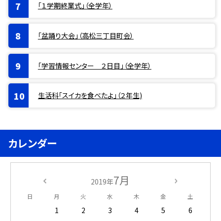
「１学期終業式」（全学年）
「盆踊り大会」（高松三丁目町会）
「学習情報センター ２日目」（全学年）
生活科「スイカを食べたよ」（２年生)
カレンダー
7月
2019年
日
月
火
水
木
金
土
1
2
3
4
5
6