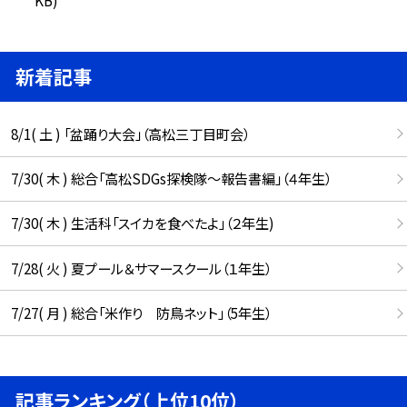
新着記事
8/1( 土 ) 「盆踊り大会」（高松三丁目町会）
7/30( 木 ) 総合「高松SDGs探検隊〜報告書編」（４年生）
7/30( 木 ) 生活科「スイカを食べたよ」（２年生)
7/28( 火 ) 夏プール＆サマースクール（１年生）
7/27( 月 ) 総合「米作り 防鳥ネット」（5年生）
記事ランキング（上位10位）