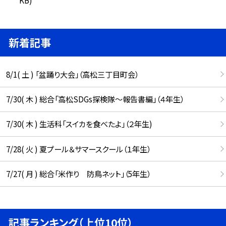
新着記事
8/1( 土 ) 「盆踊り大会」（高松三丁目町会）
7/30( 木 ) 総合「高松SDGs探検隊〜報告書編」（４年生）
7/30( 木 ) 生活科「スイカを食べたよ」（２年生)
7/28( 火 ) 夏プール＆サマースクール（１年生）
7/27( 月 ) 総合「米作り 防鳥ネット」（5年生）
記事ランキング（上位10位）