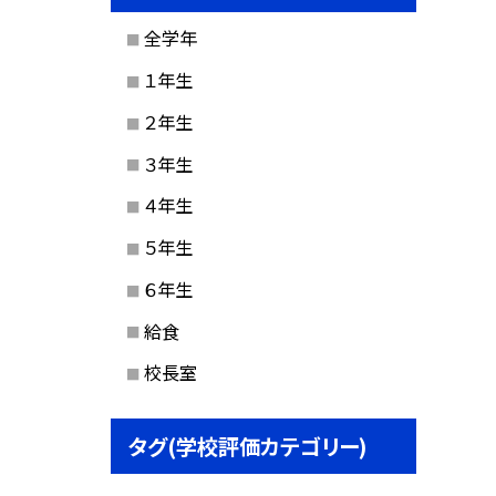
全学年
１年生
２年生
３年生
４年生
５年生
６年生
給食
校長室
タグ(学校評価カテゴリー)