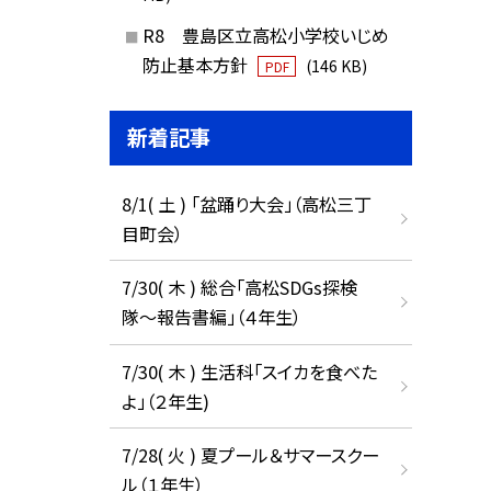
R8 豊島区立高松小学校いじめ
防止基本方針
(146 KB)
PDF
新着記事
8/1( 土 ) 「盆踊り大会」（高松三丁
目町会）
7/30( 木 ) 総合「高松SDGs探検
隊〜報告書編」（４年生）
7/30( 木 ) 生活科「スイカを食べた
よ」（２年生)
7/28( 火 ) 夏プール＆サマースクー
ル（１年生）