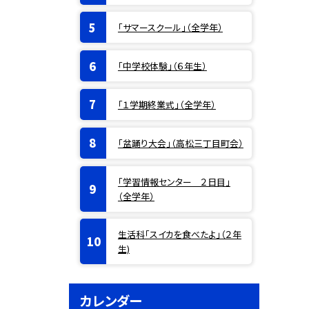
「サマースクール」（全学年）
「中学校体験」（６年生）
「１学期終業式」（全学年）
「盆踊り大会」（高松三丁目町会）
「学習情報センター ２日目」
（全学年）
生活科「スイカを食べたよ」（２年
生)
カレンダー