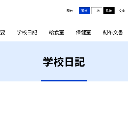
配色
通常
白地
黒地
文字
要
学校日記
給食室
保健室
配布文書
学校日記