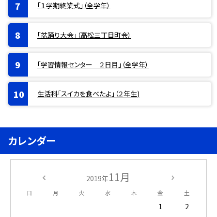
「１学期終業式」（全学年）
「盆踊り大会」（高松三丁目町会）
「学習情報センター ２日目」（全学年）
生活科「スイカを食べたよ」（２年生)
カレンダー
11月
2019年
日
月
火
水
木
金
土
1
2