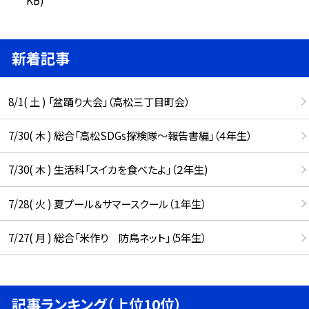
新着記事
8/1( 土 ) 「盆踊り大会」（高松三丁目町会）
7/30( 木 ) 総合「高松SDGs探検隊〜報告書編」（４年生）
7/30( 木 ) 生活科「スイカを食べたよ」（２年生)
7/28( 火 ) 夏プール＆サマースクール（１年生）
7/27( 月 ) 総合「米作り 防鳥ネット」（5年生）
記事ランキング（上位10位）