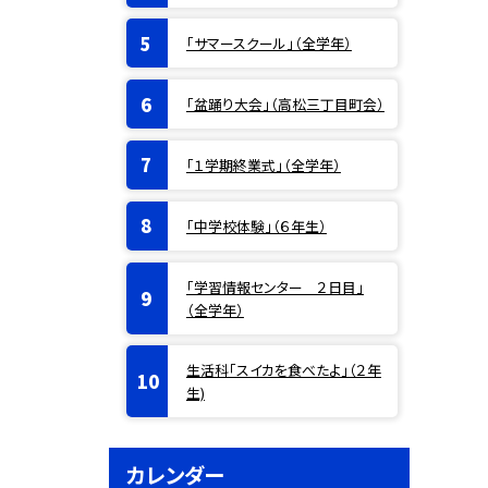
「サマースクール」（全学年）
「盆踊り大会」（高松三丁目町会）
「１学期終業式」（全学年）
「中学校体験」（６年生）
「学習情報センター ２日目」
（全学年）
生活科「スイカを食べたよ」（２年
生)
カレンダー