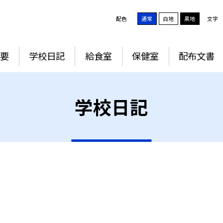
配色
通常
白地
黒地
文字
要
学校日記
給食室
保健室
配布文書
学校日記