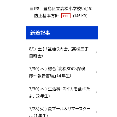
R8 豊島区立高松小学校いじめ
防止基本方針
(146 KB)
PDF
新着記事
8/1( 土 ) 「盆踊り大会」（高松三丁
目町会）
7/30( 木 ) 総合「高松SDGs探検
隊〜報告書編」（４年生）
7/30( 木 ) 生活科「スイカを食べた
よ」（２年生)
7/28( 火 ) 夏プール＆サマースクー
ル（１年生）