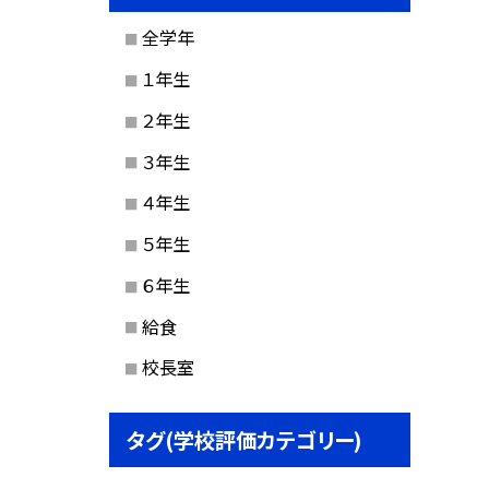
全学年
１年生
２年生
３年生
４年生
５年生
６年生
給食
校長室
タグ(学校評価カテゴリー)