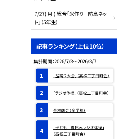
7/27( 月 ) 総合「米作り 防鳥ネッ
ト」（5年生）
記事ランキング（上位10位）
集計期間：2026/7/8～2026/8/7
「盆踊り大会」（高松二丁目町会）
「ラジオ体操」（高松二丁目町会）
全校朝会（全学年）
「子ども 夏休みラジオ体操」
（高松三丁目町会）