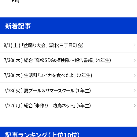
新着記事
8/1( 土 ) 「盆踊り大会」（高松三丁目町会）
7/30( 木 ) 総合「高松SDGs探検隊〜報告書編」（４年生）
7/30( 木 ) 生活科「スイカを食べたよ」（２年生)
7/28( 火 ) 夏プール＆サマースクール（１年生）
7/27( 月 ) 総合「米作り 防鳥ネット」（5年生）
記事ランキング（上位10位）