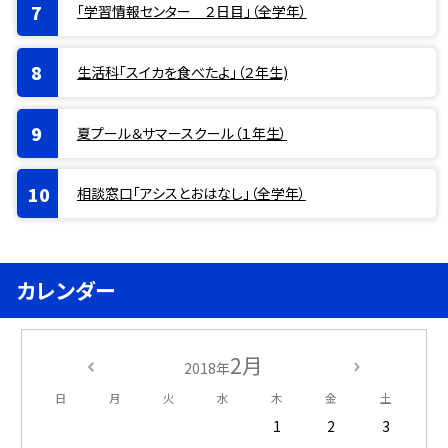
「学習情報センター ２日目」（全学年）
生活科「スイカを食べたよ」（２年生)
夏プール＆サマースクール（１年生）
相談窓口「アシスとおはなし」（全学年）
カレンダー
2月
2018年
日
月
火
水
木
金
土
1
2
3