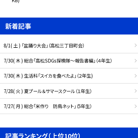
新着記事
8/1( 土 ) 「盆踊り大会」（高松三丁目町会）
7/30( 木 ) 総合「高松SDGs探検隊〜報告書編」（４年生）
7/30( 木 ) 生活科「スイカを食べたよ」（２年生)
7/28( 火 ) 夏プール＆サマースクール（１年生）
7/27( 月 ) 総合「米作り 防鳥ネット」（5年生）
記事ランキング（上位10位）