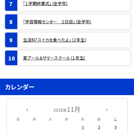
「１学期終業式」（全学年）
「学習情報センター ２日目」（全学年）
生活科「スイカを食べたよ」（２年生)
夏プール＆サマースクール（１年生）
カレンダー
11月
2018年
日
月
火
水
木
金
土
1
2
3