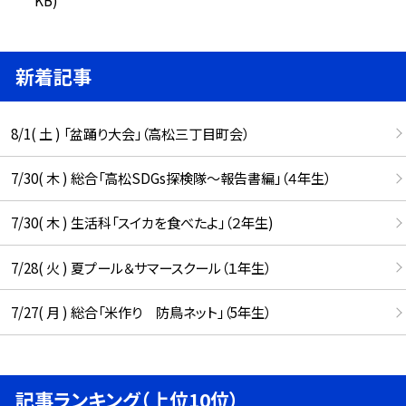
新着記事
8/1( 土 ) 「盆踊り大会」（高松三丁目町会）
7/30( 木 ) 総合「高松SDGs探検隊〜報告書編」（４年生）
7/30( 木 ) 生活科「スイカを食べたよ」（２年生)
7/28( 火 ) 夏プール＆サマースクール（１年生）
7/27( 月 ) 総合「米作り 防鳥ネット」（5年生）
記事ランキング（上位10位）