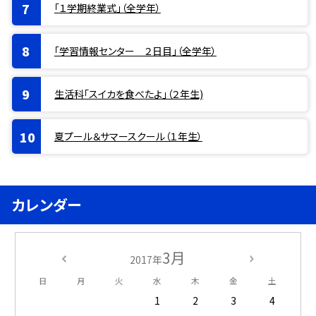
「１学期終業式」（全学年）
「学習情報センター ２日目」（全学年）
生活科「スイカを食べたよ」（２年生)
夏プール＆サマースクール（１年生）
カレンダー
3月
2017年
日
月
火
水
木
金
土
1
2
3
4