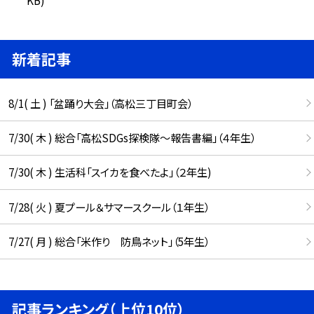
新着記事
8/1( 土 ) 「盆踊り大会」（高松三丁目町会）
7/30( 木 ) 総合「高松SDGs探検隊〜報告書編」（４年生）
7/30( 木 ) 生活科「スイカを食べたよ」（２年生)
7/28( 火 ) 夏プール＆サマースクール（１年生）
7/27( 月 ) 総合「米作り 防鳥ネット」（5年生）
記事ランキング（上位10位）