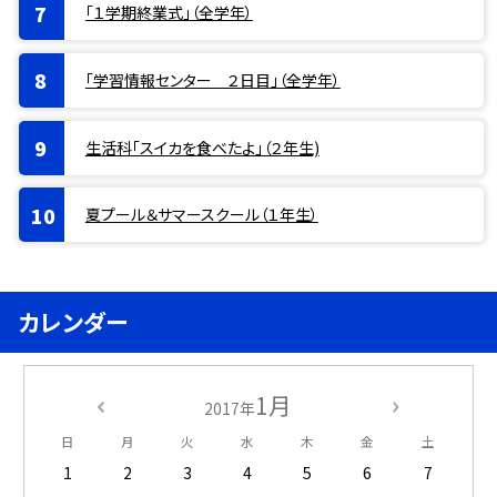
「１学期終業式」（全学年）
「学習情報センター ２日目」（全学年）
生活科「スイカを食べたよ」（２年生)
夏プール＆サマースクール（１年生）
カレンダー
1月
2017年
日
月
火
水
木
金
土
1
2
3
4
5
6
7