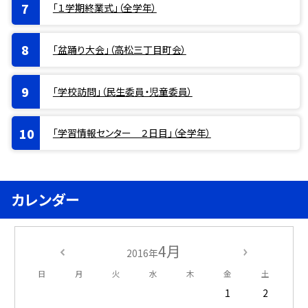
「１学期終業式」（全学年）
「盆踊り大会」（高松三丁目町会）
「学校訪問」（民生委員・児童委員）
「学習情報センター ２日目」（全学年）
カレンダー
4月
2016年
日
月
火
水
木
金
土
1
2