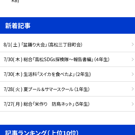
新着記事
8/1( 土 ) 「盆踊り大会」（高松三丁目町会）
7/30( 木 ) 総合「高松SDGs探検隊〜報告書編」（４年生）
7/30( 木 ) 生活科「スイカを食べたよ」（２年生)
7/28( 火 ) 夏プール＆サマースクール（１年生）
7/27( 月 ) 総合「米作り 防鳥ネット」（5年生）
記事ランキング（上位10位）