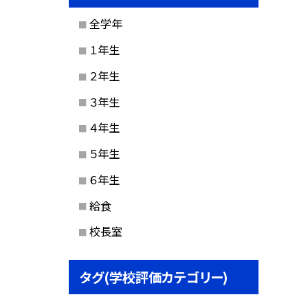
全学年
１年生
２年生
３年生
４年生
５年生
６年生
給食
校長室
タグ(学校評価カテゴリー)