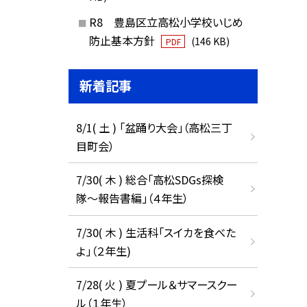
R8 豊島区立高松小学校いじめ
防止基本方針
(146 KB)
PDF
新着記事
8/1( 土 ) 「盆踊り大会」（高松三丁
目町会）
7/30( 木 ) 総合「高松SDGs探検
隊〜報告書編」（４年生）
7/30( 木 ) 生活科「スイカを食べた
よ」（２年生)
7/28( 火 ) 夏プール＆サマースクー
ル（１年生）