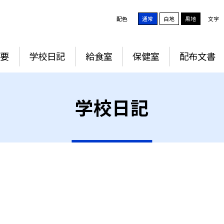
配色
通常
白地
黒地
文字
要
学校日記
給食室
保健室
配布文書
学校日記