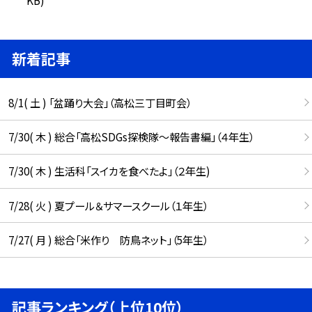
新着記事
8/1( 土 ) 「盆踊り大会」（高松三丁目町会）
7/30( 木 ) 総合「高松SDGs探検隊〜報告書編」（４年生）
7/30( 木 ) 生活科「スイカを食べたよ」（２年生)
7/28( 火 ) 夏プール＆サマースクール（１年生）
7/27( 月 ) 総合「米作り 防鳥ネット」（5年生）
記事ランキング（上位10位）