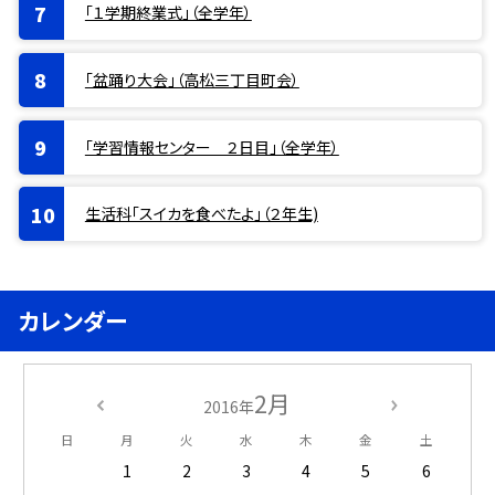
「１学期終業式」（全学年）
「盆踊り大会」（高松三丁目町会）
「学習情報センター ２日目」（全学年）
生活科「スイカを食べたよ」（２年生)
カレンダー
2月
2016年
日
月
火
水
木
金
土
1
2
3
4
5
6