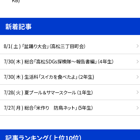
新着記事
8/1( 土 ) 「盆踊り大会」（高松三丁目町会）
7/30( 木 ) 総合「高松SDGs探検隊〜報告書編」（４年生）
7/30( 木 ) 生活科「スイカを食べたよ」（２年生)
7/28( 火 ) 夏プール＆サマースクール（１年生）
7/27( 月 ) 総合「米作り 防鳥ネット」（5年生）
記事ランキング（上位10位）