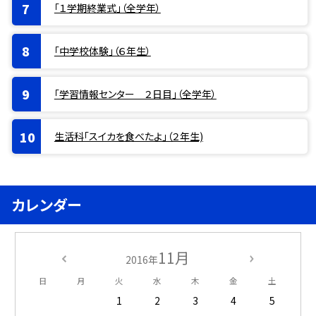
「１学期終業式」（全学年）
「中学校体験」（６年生）
「学習情報センター ２日目」（全学年）
生活科「スイカを食べたよ」（２年生)
カレンダー
11月
2016年
日
月
火
水
木
金
土
1
2
3
4
5