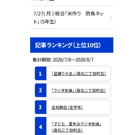
7/27( 月 ) 総合「米作り 防鳥ネッ
ト」（5年生）
記事ランキング（上位10位）
集計期間：2026/7/8～2026/8/7
「盆踊り大会」（高松二丁目町会）
「ラジオ体操」（高松二丁目町会）
全校朝会（全学年）
「子ども 夏休みラジオ体操」
（高松三丁目町会）