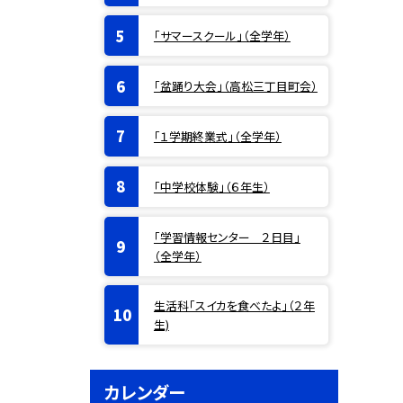
「サマースクール」（全学年）
「盆踊り大会」（高松三丁目町会）
「１学期終業式」（全学年）
「中学校体験」（６年生）
「学習情報センター ２日目」
（全学年）
生活科「スイカを食べたよ」（２年
生)
カレンダー