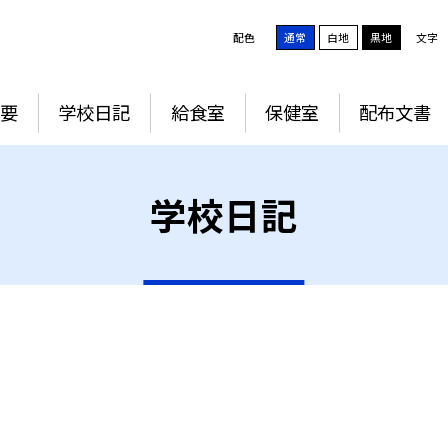
配色
通常
白地
黒地
文字
要
学校日記
給食室
保健室
配布文書
学校日記