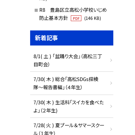
R8 豊島区立高松小学校いじめ
防止基本方針
(146 KB)
PDF
新着記事
8/1( 土 ) 「盆踊り大会」（高松三丁
目町会）
7/30( 木 ) 総合「高松SDGs探検
隊〜報告書編」（４年生）
7/30( 木 ) 生活科「スイカを食べた
よ」（２年生)
7/28( 火 ) 夏プール＆サマースクー
ル（１年生）