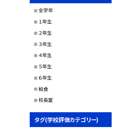
全学年
１年生
２年生
３年生
４年生
５年生
６年生
給食
校長室
タグ(学校評価カテゴリー)