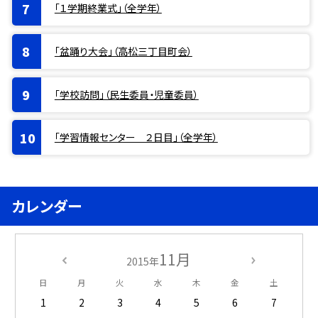
「１学期終業式」（全学年）
「盆踊り大会」（高松三丁目町会）
「学校訪問」（民生委員・児童委員）
「学習情報センター ２日目」（全学年）
カレンダー
11月
2015年
日
月
火
水
木
金
土
1
2
3
4
5
6
7