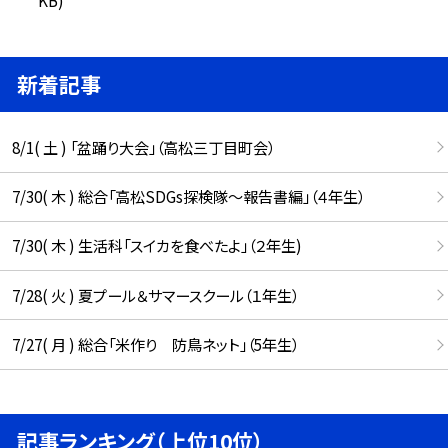
新着記事
8/1( 土 ) 「盆踊り大会」（高松三丁目町会）
7/30( 木 ) 総合「高松SDGs探検隊〜報告書編」（４年生）
7/30( 木 ) 生活科「スイカを食べたよ」（２年生)
7/28( 火 ) 夏プール＆サマースクール（１年生）
7/27( 月 ) 総合「米作り 防鳥ネット」（5年生）
記事ランキング（上位10位）