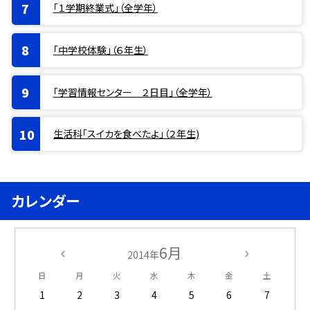
「１学期終業式」（全学年）
「中学校体験」（６年生）
「学習情報センター ２日目」（全学年）
生活科「スイカを食べたよ」（２年生)
カレンダー
6月
2014年
日
月
火
水
木
金
土
1
2
3
4
5
6
7