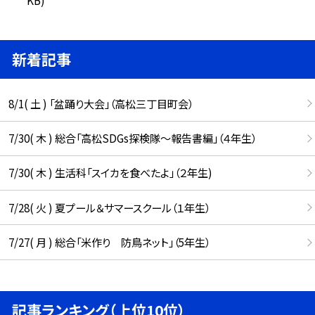
新着記事
8/1( 土 ) 「盆踊り大会」（高松三丁目町会）
7/30( 木 ) 総合「高松SDGs探検隊〜報告書編」（４年生）
7/30( 木 ) 生活科「スイカを食べたよ」（２年生)
7/28( 火 ) 夏プール＆サマースクール（１年生）
7/27( 月 ) 総合「米作り 防鳥ネット」（5年生）
記事ランキング（上位10位）