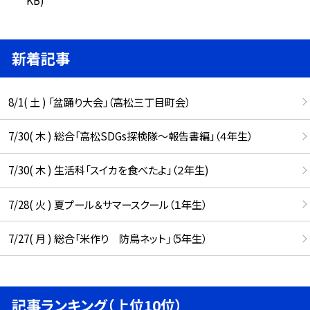
新着記事
8/1( 土 ) 「盆踊り大会」（高松三丁目町会）
7/30( 木 ) 総合「高松SDGs探検隊〜報告書編」（４年生）
7/30( 木 ) 生活科「スイカを食べたよ」（２年生)
7/28( 火 ) 夏プール＆サマースクール（１年生）
7/27( 月 ) 総合「米作り 防鳥ネット」（5年生）
記事ランキング（上位10位）