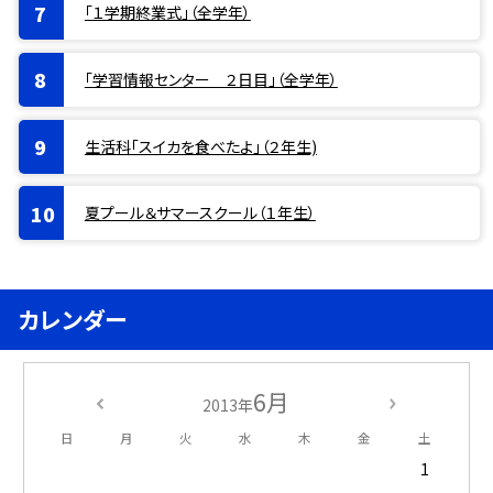
「１学期終業式」（全学年）
「学習情報センター ２日目」（全学年）
生活科「スイカを食べたよ」（２年生)
夏プール＆サマースクール（１年生）
カレンダー
6月
2013年
日
月
火
水
木
金
土
1