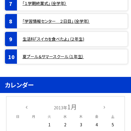
「１学期終業式」（全学年）
「学習情報センター ２日目」（全学年）
生活科「スイカを食べたよ」（２年生)
夏プール＆サマースクール（１年生）
カレンダー
1月
2013年
日
月
火
水
木
金
土
1
2
3
4
5