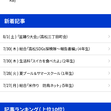
新着記事
8/1( 土 ) 「盆踊り大会」（高松三丁目町会）
7/30( 木 ) 総合「高松SDGs探検隊〜報告書編」（４年生）
7/30( 木 ) 生活科「スイカを食べたよ」（２年生)
7/28( 火 ) 夏プール＆サマースクール（１年生）
7/27( 月 ) 総合「米作り 防鳥ネット」（5年生）
記事ランキング（上位10位）