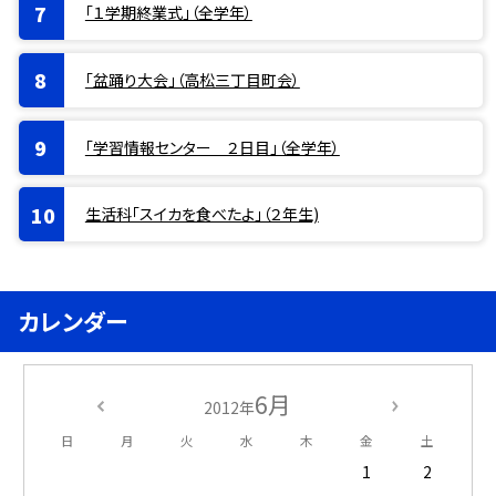
「１学期終業式」（全学年）
「盆踊り大会」（高松三丁目町会）
「学習情報センター ２日目」（全学年）
生活科「スイカを食べたよ」（２年生)
カレンダー
6月
2012年
日
月
火
水
木
金
土
1
2