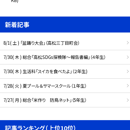
新着記事
8/1( 土 ) 「盆踊り大会」（高松三丁目町会）
7/30( 木 ) 総合「高松SDGs探検隊〜報告書編」（４年生）
7/30( 木 ) 生活科「スイカを食べたよ」（２年生)
7/28( 火 ) 夏プール＆サマースクール（１年生）
7/27( 月 ) 総合「米作り 防鳥ネット」（5年生）
記事ランキング（上位10位）