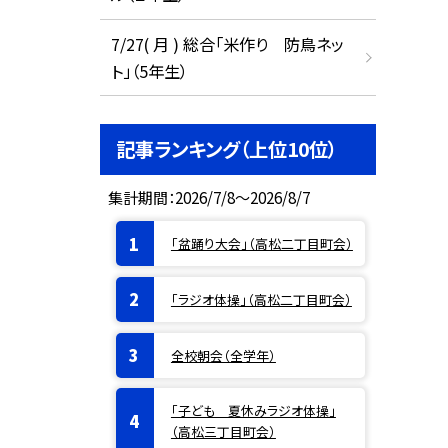
7/27( 月 ) 総合「米作り 防鳥ネッ
ト」（5年生）
記事ランキング（上位10位）
集計期間：2026/7/8～2026/8/7
「盆踊り大会」（高松二丁目町会）
「ラジオ体操」（高松二丁目町会）
全校朝会（全学年）
「子ども 夏休みラジオ体操」
（高松三丁目町会）