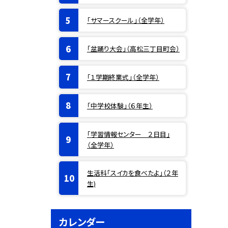
「サマースクール」（全学年）
「盆踊り大会」（高松三丁目町会）
「１学期終業式」（全学年）
「中学校体験」（６年生）
「学習情報センター ２日目」
（全学年）
生活科「スイカを食べたよ」（２年
生)
カレンダー