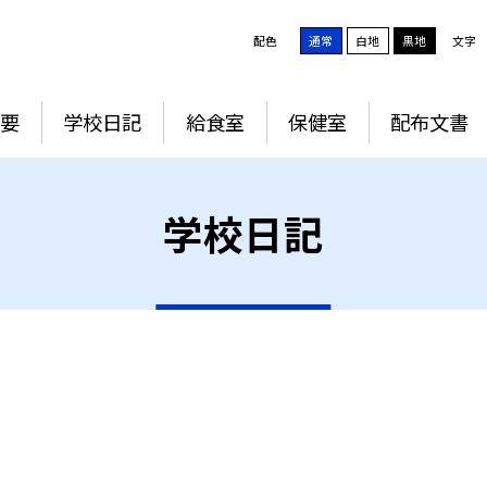
配色
通常
白地
黒地
文字
要
学校日記
給食室
保健室
配布文書
学校日記