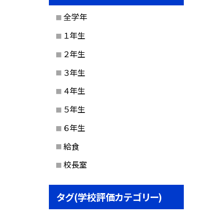
全学年
１年生
２年生
３年生
４年生
５年生
６年生
給食
校長室
タグ(学校評価カテゴリー)