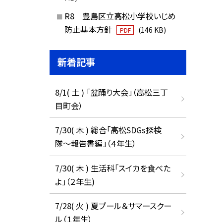
R8 豊島区立高松小学校いじめ
防止基本方針
(146 KB)
PDF
新着記事
8/1( 土 ) 「盆踊り大会」（高松三丁
目町会）
7/30( 木 ) 総合「高松SDGs探検
隊〜報告書編」（４年生）
7/30( 木 ) 生活科「スイカを食べた
よ」（２年生)
7/28( 火 ) 夏プール＆サマースクー
ル（１年生）