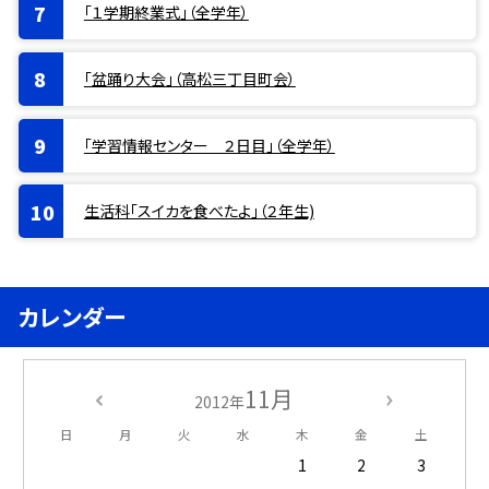
「１学期終業式」（全学年）
「盆踊り大会」（高松三丁目町会）
「学習情報センター ２日目」（全学年）
生活科「スイカを食べたよ」（２年生)
カレンダー
11月
2012年
日
月
火
水
木
金
土
1
2
3