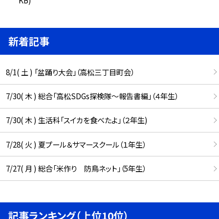
新着記事
8/1( 土 ) 「盆踊り大会」（高松三丁目町会）
7/30( 木 ) 総合「高松SDGs探検隊〜報告書編」（４年生）
7/30( 木 ) 生活科「スイカを食べたよ」（２年生)
7/28( 火 ) 夏プール＆サマースクール（１年生）
7/27( 月 ) 総合「米作り 防鳥ネット」（5年生）
記事ランキング（上位10位）