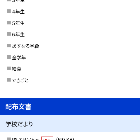
４年生
５年生
６年生
あすなろ学級
全学年
給食
できごと
配布文書
学校だより
R8.７月号ｈｐ
(697 KB)
PDF