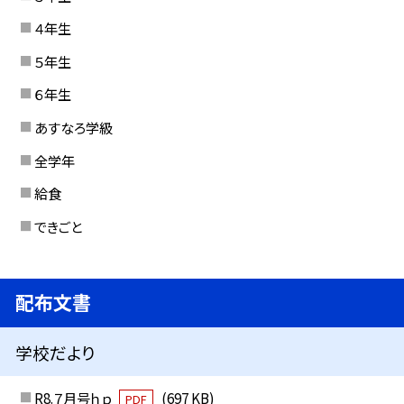
４年生
５年生
６年生
あすなろ学級
全学年
給食
できごと
配布文書
学校だより
R8.７月号ｈｐ
(697 KB)
PDF