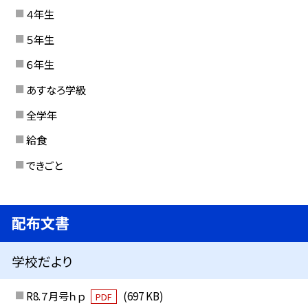
４年生
５年生
６年生
あすなろ学級
全学年
給食
できごと
配布文書
学校だより
R8.７月号ｈｐ
(697 KB)
PDF