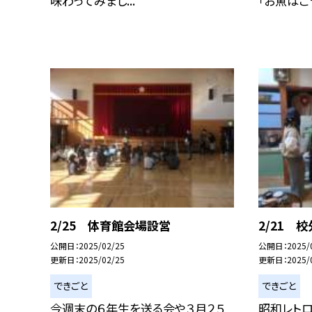
味わってみまし...
「お魚はこう
2/25 体育館会場設営
2/21 
公開日
2025/02/25
公開日
2025/
更新日
2025/02/25
更新日
2025/
できごと
できごと
今週末の６年生を送る会や３月２５
昭和レトロ