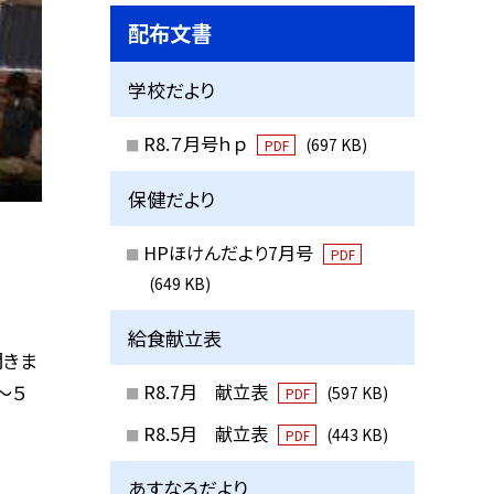
配布文書
学校だより
R8.７月号ｈｐ
(697 KB)
PDF
保健だより
HPほけんだより7月号
PDF
(649 KB)
給食献立表
開きま
〜５
R8.7月 献立表
(597 KB)
PDF
R8.5月 献立表
(443 KB)
PDF
あすなろだより