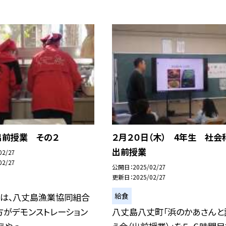
出前授業 その２
２月２０日（木） 4年生 社
出前授業
02/27
02/27
公開日
2025/02/27
更新日
2025/02/27
給食
間は、八丈島漁業協同組合
方がデモンストレーション
八丈島八丈町「浜のかあさんと