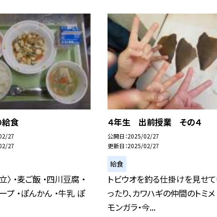
の給食
４年生 出前授業 その４
02/27
公開日
2025/02/27
02/27
更新日
2025/02/27
給食
〉 ・麦ご飯 ・四川豆腐 ・
トビウオを釣る仕掛けを見せて
ープ ・ぽんかん ・牛乳 ぽ
ったり、カワハギの仲間のトミメ
モンガラ・今...