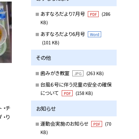
あすなろだより7月号
(286
PDF
KB)
あすなろだより6月号
Word
(101 KB)
その他
歯みがき教室
(263 KB)
JPG
台風６号に伴う児童の安全の確保
について
(158 KB)
PDF
 ・チ
お知らせ
 ・り
運動会実施のお知らせ
(70
PDF
KB)