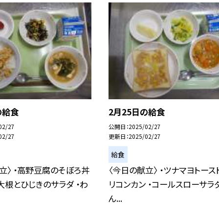
の給食
2月25日の給食
02/27
公開日
2025/02/27
02/27
更新日
2025/02/27
給食
立〉 ・高野豆腐のそぼろ丼
〈今日の献立〉 ・ツナマヨトースト
大根とひじきのサラダ ・わ
リコンカン ・コールスローサラダ
ん...