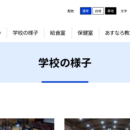
配色
通常
白地
黒地
文字
り
学校の様子
給食室
保健室
あすなろ教
学校の様子