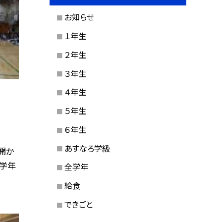
お知らせ
１年生
２年生
３年生
４年生
５年生
６年生
あすなろ学級
開か
、学年
全学年
給食
できごと