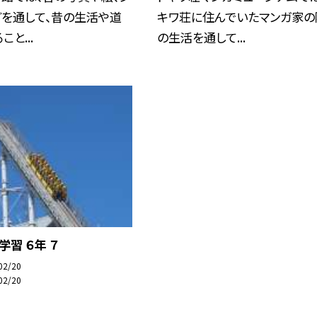
どを通して、昔の生活や道
キワ荘に住んでいたマンガ家の
と...
の生活を通して...
外学習 ６年 ７
02/20
02/20