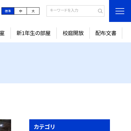
標準
中
大
室
新1年生の部屋
校庭開放
配布文書
カテゴリ