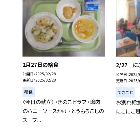
2月27日の給食
2/27 
公開日
2025/02/28
公開日
2025/
更新日
2025/02/28
更新日
2025/
給食
できごと
〈今日の献立〉 ・きのこピラフ ・鶏肉
お別れ給
のハニーソースかけ ・とうもろこしの
にこにこ班
スープ...