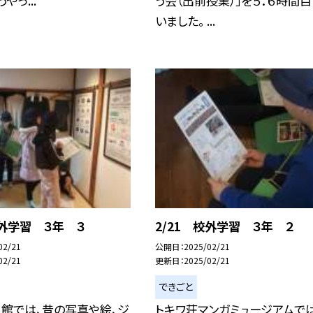
やっ...
う会（出前授業）」を５．６時間
いました。 ...
校外学習 ３年 ３
2/21 校外学習 ３年 ２
02/21
公開日
2025/02/21
02/21
更新日
2025/02/21
できごと
館では、昔の写真や絵、ジ
トキワ荘マンガミュージアムでは