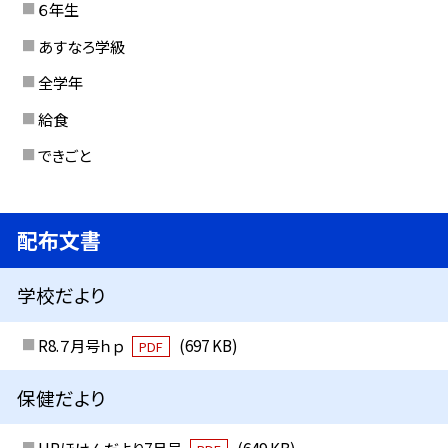
６年生
あすなろ学級
全学年
給食
できごと
配布文書
学校だより
R8.７月号ｈｐ
(697 KB)
PDF
保健だより