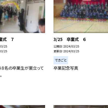
卒業式 ７
3/25 卒業式 ６
03/25
公開日
2024/03/25
03/25
更新日
2024/03/25
できごと
４８名の卒業生が巣立って
卒業記念写真
。