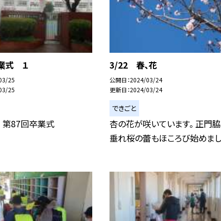
卒業式 １
3/22 春、花
03/25
公開日
2024/03/24
03/25
更新日
2024/03/24
できごと
 第87回卒業式
杏の花が咲いています。 正門
垂れ桜の蕾もほころび始めまし