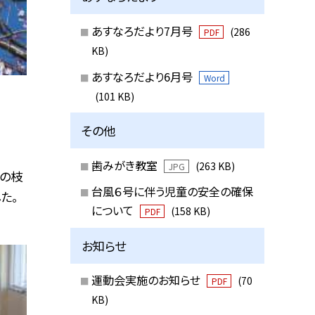
あすなろだより7月号
(286
PDF
KB)
あすなろだより6月号
Word
(101 KB)
その他
歯みがき教室
(263 KB)
JPG
脇の枝
台風６号に伴う児童の安全の確保
た。
について
(158 KB)
PDF
お知らせ
運動会実施のお知らせ
(70
PDF
KB)