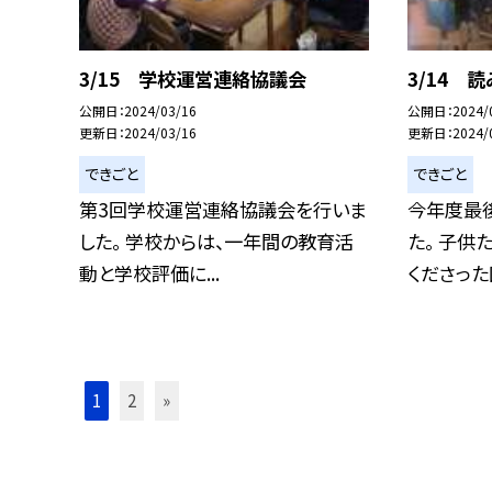
3/15 学校運営連絡協議会
3/14 
公開日
2024/03/16
公開日
2024/
更新日
2024/03/16
更新日
2024/
できごと
できごと
第3回学校運営連絡協議会を行いま
今年度最
した。 学校からは、一年間の教育活
た。 子供
動と学校評価に...
くださった図
1
2
»