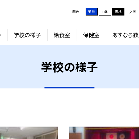
配色
通常
白地
黒地
文字
り
学校の様子
給食室
保健室
あすなろ教
学校の様子