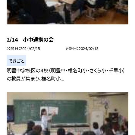
2/14 小中連携の会
公開日
2024/02/15
更新日
2024/02/15
できごと
明豊中学校区の４校（明豊中・椎名町小・さくら小・千早小）
の教員が集まり、椎名町小...