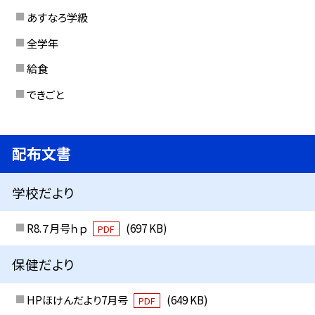
あすなろ学級
全学年
給食
できごと
配布文書
学校だより
R8.７月号ｈｐ
(697 KB)
PDF
保健だより
HPほけんだより7月号
(649 KB)
PDF