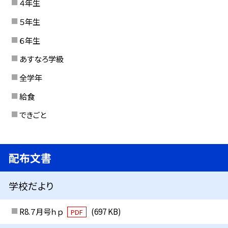
４年生
５年生
６年生
あすなろ学級
全学年
給食
できごと
配布文書
学校だより
R8.７月号ｈｐ
(697 KB)
PDF