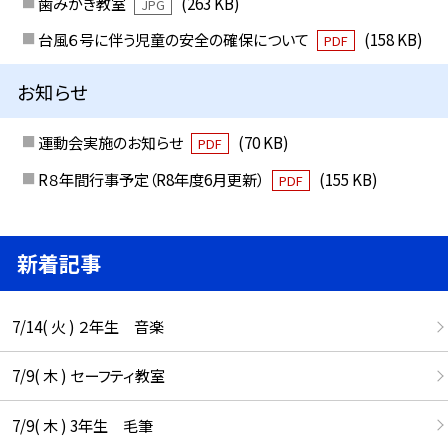
歯みがき教室
(263 KB)
JPG
台風６号に伴う児童の安全の確保について
(158 KB)
PDF
お知らせ
運動会実施のお知らせ
(70 KB)
PDF
R８年間行事予定（R8年度6月更新）
(155 KB)
PDF
新着記事
7/14( 火 ) ２年生 音楽
7/9( 木 ) セーフティ教室
7/9( 木 ) 3年生 毛筆