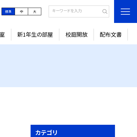
標準
中
大
室
新1年生の部屋
校庭開放
配布文書
カテゴリ