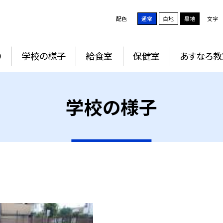
配色
通常
白地
黒地
文字
り
学校の様子
給食室
保健室
あすなろ教
学校の様子