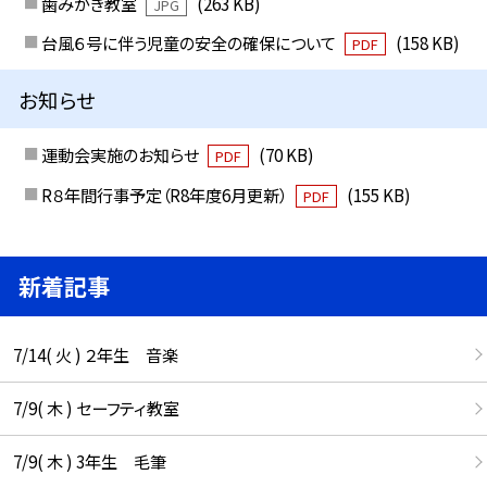
歯みがき教室
(263 KB)
JPG
台風６号に伴う児童の安全の確保について
(158 KB)
PDF
お知らせ
運動会実施のお知らせ
(70 KB)
PDF
R８年間行事予定（R8年度6月更新）
(155 KB)
PDF
新着記事
7/14( 火 ) ２年生 音楽
7/9( 木 ) セーフティ教室
7/9( 木 ) 3年生 毛筆