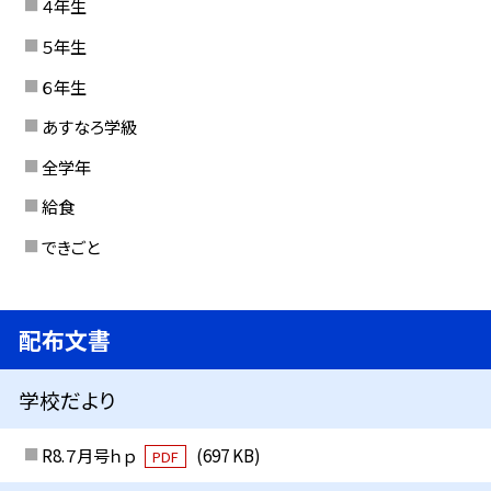
４年生
５年生
６年生
あすなろ学級
全学年
給食
できごと
配布文書
学校だより
R8.７月号ｈｐ
(697 KB)
PDF