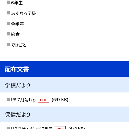
６年生
あすなろ学級
全学年
給食
できごと
配布文書
学校だより
R8.７月号ｈｐ
(697 KB)
PDF
保健だより
HPほけんだより7月号
(649 KB)